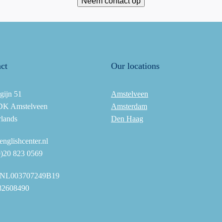
ct
Our locations
gijn 51
Amstelveen
DK Amstelveen
Amsterdam
rlands
Den Haag
nglishcenter.nl
0)20 823 0569
NL003707249B19
82608490