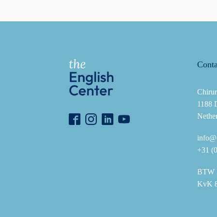
Conta
Chirur
1188 
Nethe
info@e
+31 (
BTW 
KvK 