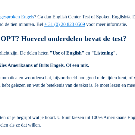
r
gesproken Engels
? Ga dan English Center Test of Spoken English©. D
nd de tien minuten. Bel
+ 31 (0) 20 823 0569
voor meer informatie.
OOPT? Hoeveel onderdelen bevat de test?
plicht zijn. De delen heten
"Use of English"
en
"Listening".
Kies Amerikaans of Brits Engels. Of een mix.
rammatica en woordenschat, bijvoorbeeld hoe goed u de tijden kent, of w
 hebt gelezen en wat de betekenis van de tekst is. Je moet lezen en m
ten of je begrijpt wat je hoort. U kunt kiezen uit 100% Amerikaans Enge
len als ze dat willen.